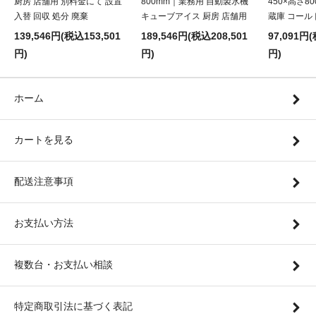
厨房 店舗用 別料金にて 設置
800mm｜業務用 自動製氷機
450×高さ8
入替 回収 処分 廃棄
キューブアイス 厨房 店舗用
蔵庫 コール
139,546円(税込153,501
189,546円(税込208,501
97,091円(
円)
円)
円)
ホーム
カートを見る
配送注意事項
お支払い方法
複数台・お支払い相談
特定商取引法に基づく表記