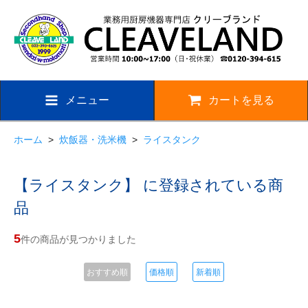
メニュー
カートを見る
ホーム
>
炊飯器・洗米機
>
ライスタンク
【ライスタンク】 に登録されている商
品
5
件の商品が見つかりました
おすすめ順
価格順
新着順