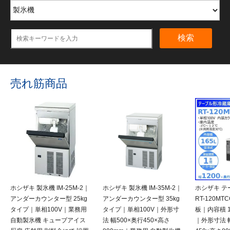
検索
売れ筋商品
ホシザキ 製氷機 IM-25M-2｜
ホシザキ 製氷機 IM-35M-2｜
ホシザキ テ
アンダーカウンター型 25kg
アンダーカウンター型 35kg
RT-120M
タイプ｜単相100V｜業務用
タイプ｜単相100V｜外形寸
板｜内容積 1
自動製氷機 キューブアイス
法 幅500×奥行450×高さ
｜外形寸法 幅