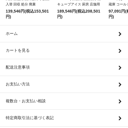
入替 回収 処分 廃棄
キューブアイス 厨房 店舗用
蔵庫 コール
139,546円(税込153,501
189,546円(税込208,501
97,091円(
円)
円)
円)
ホーム
カートを見る
配送注意事項
お支払い方法
複数台・お支払い相談
特定商取引法に基づく表記