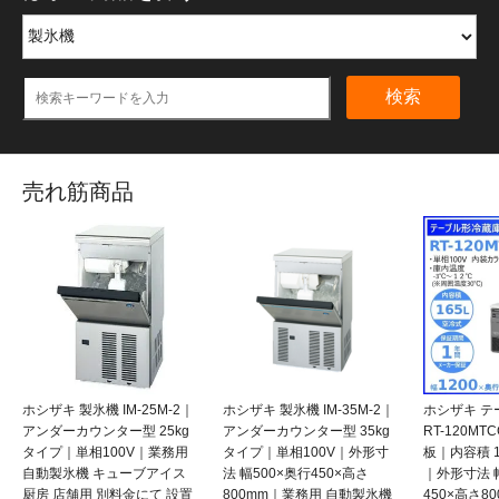
検索
売れ筋商品
ホシザキ 製氷機 IM-25M-2｜
ホシザキ 製氷機 IM-35M-2｜
ホシザキ テ
アンダーカウンター型 25kg
アンダーカウンター型 35kg
RT-120M
タイプ｜単相100V｜業務用
タイプ｜単相100V｜外形寸
板｜内容積 1
自動製氷機 キューブアイス
法 幅500×奥行450×高さ
｜外形寸法 幅
厨房 店舗用 別料金にて 設置
800mm｜業務用 自動製氷機
450×高さ8