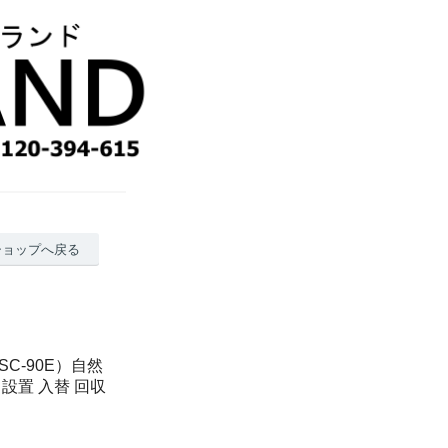
ショップへ戻る
C-90E）自然
設置 入替 回収