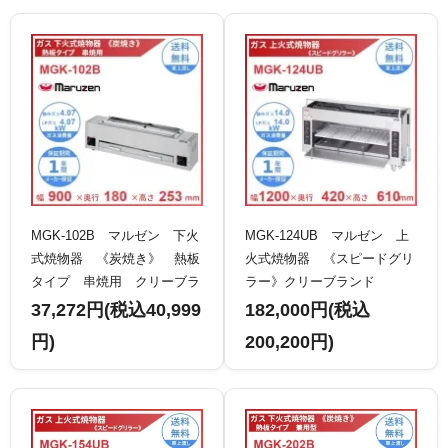
MGK-102B マルゼン 下火
MGK-124UB マルゼン 上
式焼物器 《炭焼き》 熱板
火式焼物器 《スピードグリ
タイプ 串焼用 クリーブラ
ラー》クリーブランド
ンド
37,272円(税込40,999
182,000円(税込
円)
200,200円)