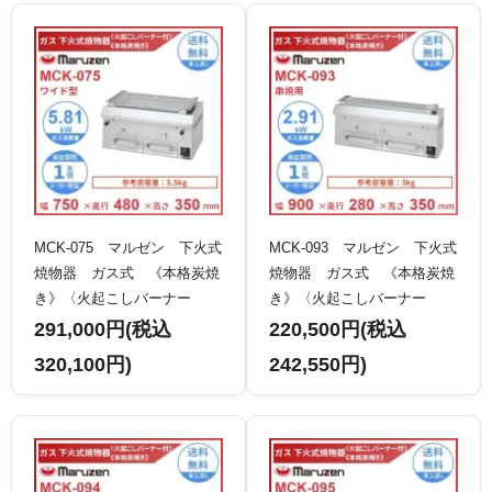
MCK-075 マルゼン 下火式
MCK-093 マルゼン 下火式
焼物器 ガス式 《本格炭焼
焼物器 ガス式 《本格炭焼
き》〈火起こしバーナー
き》〈火起こしバーナー
付〉 ワイド型 クリーブラ
付〉 串焼用 クリーブラン
291,000円(税込
220,500円(税込
ンド
ド
320,100円)
242,550円)