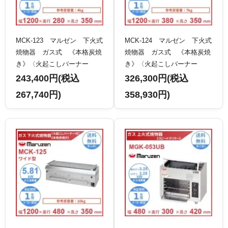
MCK-123 マルゼン 下火式
MCK-124 マルゼン 下火式
焼物器 ガス式 《本格炭焼
焼物器 ガス式 《本格炭焼
き》〈火起こしバーナー
き》〈火起こしバーナー
付〉 串焼用 クリーブラン
付〉 兼用型 クリーブラン
243,400円(税込
326,300円(税込
ド
ド
267,740円)
358,930円)