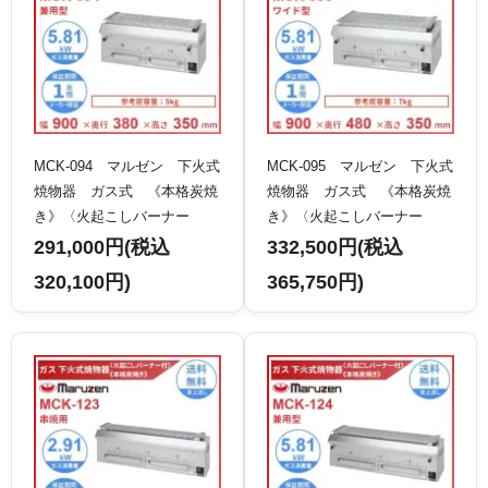
MCK-094 マルゼン 下火式
MCK-095 マルゼン 下火式
焼物器 ガス式 《本格炭焼
焼物器 ガス式 《本格炭焼
き》〈火起こしバーナー
き》〈火起こしバーナー
付〉 兼用型 クリーブラン
付〉 ワイド型 クリーブラ
291,000円(税込
332,500円(税込
ド
ンド
320,100円)
365,750円)