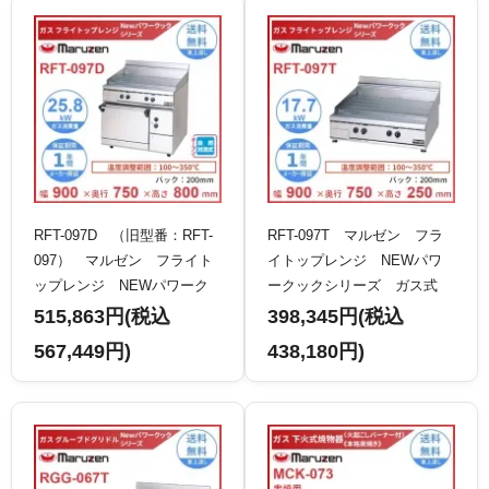
RFT-097D （旧型番：RFT-
RFT-097T マルゼン フラ
097） マルゼン フライト
イトップレンジ NEWパワ
ップレンジ NEWパワーク
ークックシリーズ ガス式
ックシリーズ ガス式 クリ
卓上型 クリーブランド
515,863円(税込
398,345円(税込
ーブランド
567,449円)
438,180円)