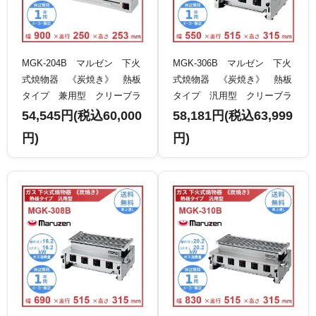
MGK-204B マルゼン 下火
MGK-306B マルゼン 下火
式焼物器 《炭焼き》 熱板
式焼物器 《炭焼き》 熱板
タイプ 兼用型 クリーブラ
タイプ 汎用型 クリーブラ
ンド
ンド
54,545円(税込60,000
58,181円(税込63,999
円)
円)