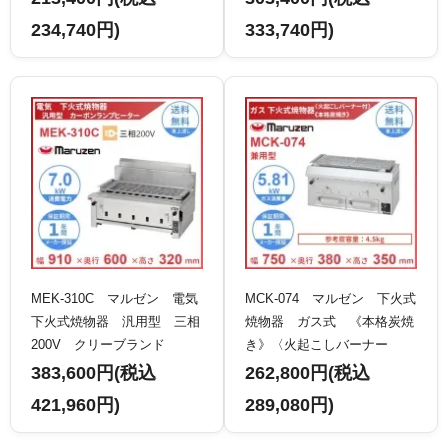
234,740円)
333,740円)
MEK-310C マルゼン 電気
MCK-074 マルゼン 下火式
下火式焼物器 汎用型 三相
焼物器 ガス式 《本格炭焼
200V クリーブランド
き》〈火起こしバーナー
付〉 兼用型 クリーブラン
383,600円(税込
262,800円(税込
ド
421,960円)
289,080円)