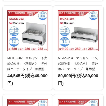
MGKS-202 マルゼン 下火
MGKS-204 マルゼン 下火
式焼物器 《炭焼き》 赤外
式焼物器 《炭焼き》 赤外
線バーナータイプ 兼用型
線バーナータイプ 兼用型
クリーブランド
クリーブランド
44,545円(税込49,000
80,909円(税込89,000
円)
円)