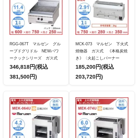
RGG-067T マルゼン グル
MCK-073 マルゼン 下火式
ーブドグリドル NEWパワ
焼物器 ガス式 《本格炭焼
ークックシリーズ ガス式
き》〈火起こしバーナー
卓上型 クリーブランド
付〉 串焼用 クリーブラン
346,818円(税込
185,200円(税込
ド
381,500円)
203,720円)