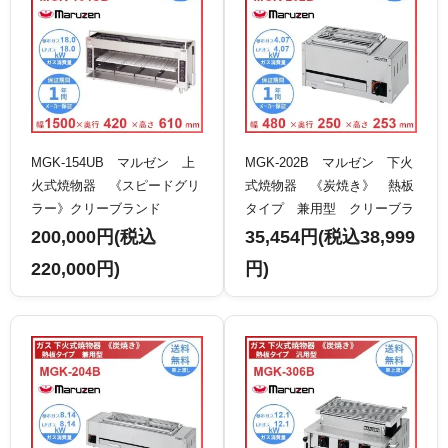
MGK-154UB マルゼン 上
MGK-202B マルゼン 下火
火式焼物器 《スピードグリ
式焼物器 《炭焼き》 熱板
ラー》クリーブランド
タイプ 兼用型 クリーブラ
ンド
200,000円(税込
35,454円(税込38,999
220,000円)
円)