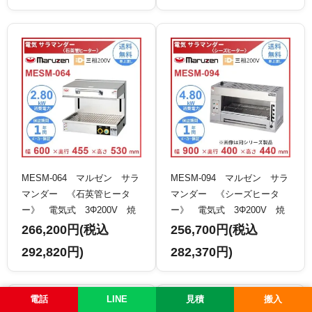
MESM-064 マルゼン サラ
MESM-094 マルゼン サラ
マンダー 《石英管ヒータ
マンダー 《シーズヒータ
ー》 電気式 3Φ200V 焼
ー》 電気式 3Φ200V 焼
物器 クリーブランド
物器 クリーブランド
266,200円(税込
256,700円(税込
292,820円)
282,370円)
電話
LINE
見積
搬入