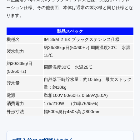
ーション仕様、その他側面、本体は通常の製氷機と同じ仕様とな
ります。
製品スペック
機種名
IM-35M-2-BK ブラックステンレス仕様
約36/38kg/日(50/60Hz) 周囲温度20℃ 水温
製氷能力
15℃
約30/33kg/日
周囲温度30℃ 水温25℃
(50/60Hz)
自然落下時貯氷量：約10.5kg、最大ストック
貯氷量
量：約18kg
電源
単相100V 50/60Hz 0.5kVA(5.0A)
消費電力
175/210W （力率76/95%）
外形寸法
幅500×奥行450×高さ800mm