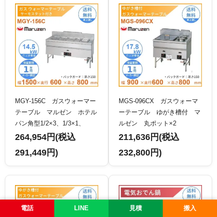
MGY-156C ガスウォーマー
MGS-096CX ガスウォーマ
テーブル マルゼン ホテル
ーテーブル ゆがき槽付 マ
パン角型1/2×3、1/3×1、
ルゼン 丸ポット×2
1/4×2
264,954円(税込
211,636円(税込
291,449円)
232,800円)
電話
LINE
見積
搬入