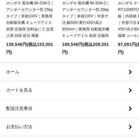
ホシザキ 製氷機 IM-25M-2｜
ホシザキ 製氷機 IM-35M-2｜
ホシザキ テ
アンダーカウンター型 25kg
アンダーカウンター型 35kg
RT-120M
タイプ｜単相100V｜業務用
タイプ｜単相100V｜外形寸
板｜内容積 1
自動製氷機 キューブアイス
法 幅500×奥行450×高さ
｜外形寸法 幅
厨房 店舗用 別料金にて 設置
800mm｜業務用 自動製氷機
450×高さ8
入替 回収 処分 廃棄
キューブアイス 厨房 店舗用
蔵庫 コール
139,546円(税込153,501
189,546円(税込208,501
97,091円(
円)
円)
円)
ホーム
カートを見る
配送注意事項
お支払い方法