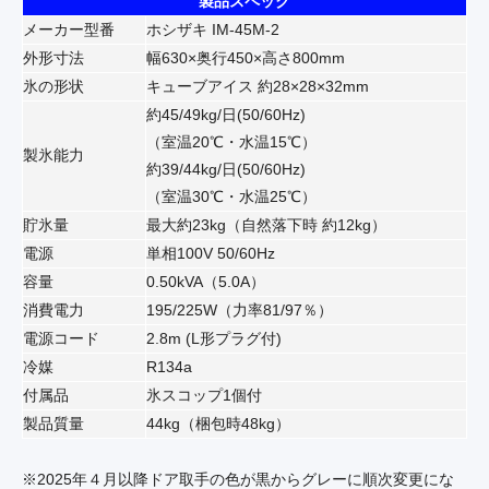
製品スペック
メーカー型番
ホシザキ IM-45M-2
外形寸法
幅630×奥行450×高さ800mm
氷の形状
キューブアイス 約28×28×32mm
約45/49kg/日(50/60Hz)
（室温20℃・水温15℃）
製氷能力
約39/44kg/日(50/60Hz)
（室温30℃・水温25℃）
貯氷量
最大約23kg（自然落下時 約12kg）
電源
単相100V 50/60Hz
容量
0.50kVA（5.0A）
消費電力
195/225W（力率81/97％）
電源コード
2.8m (L形プラグ付)
冷媒
R134a
付属品
氷スコップ1個付
製品質量
44kg（梱包時48kg）
※2025年４月以降ドア取手の色が黒からグレーに順次変更にな