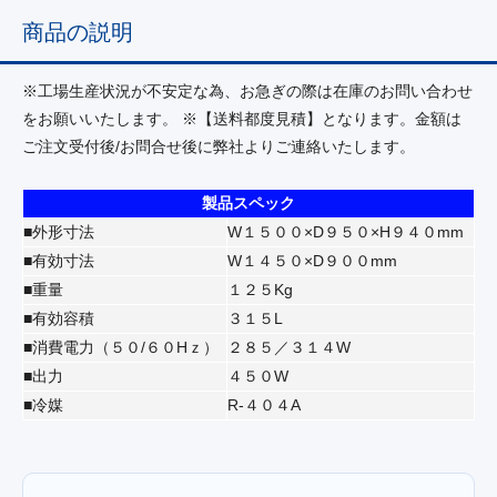
商品の説明
※工場生産状況が不安定な為、お急ぎの際は在庫のお問い合わせ
をお願いいたします。 ※【送料都度見積】となります。金額は
ご注文受付後/お問合せ後に弊社よりご連絡いたします。
製品スペック
■外形寸法
W１５００×D９５０×H９４０mm
■有効寸法
W１４５０×D９００mm
■重量
１２５Kg
■有効容積
３１５L
■消費電力（５０/６０Hｚ）
２８５／３１４W
■出力
４５０W
■冷媒
R‐４０４A