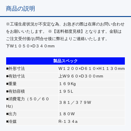
商品の説明
※工場生産状況が不安定な為、お急ぎの際は在庫のお問い合わせ
をお願いいたします。 ※【送料都度見積】となります。金額は
ご注文受付後/お問合せ後に弊社よりご連絡いたします。
下W１０５０×D３４０mm
製品スペック
■外形寸法
W１２００×D６１０×H１１３０mm
■有効寸法
上W９６０×D３００mm
■重量
１６９Kg
■有効容積
１９５L
■消費電力（５０／６０
３８１／３７９W
Hz）
■出力
１８０W
■冷媒
R‐１３４a