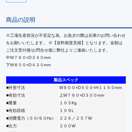
商品の説明
※工場生産状況が不安定な為、お急ぎの際は在庫のお問い合わせ
をお願いいたします。 ※【送料都度見積】となります。金額は
ご注文受付後/お問合せ後に弊社よりご連絡いたします。
中W７６０×D３４０mm
下W８００×D４３０mm
製品スペック
■外形寸法
W９００×D５００×H１１５０mm
■有効寸法
上W７６０×D３００mm
■重量
１０５Kg
■有効容積
１０９L
■消費電力（５０/６０Hz）
２２６／２５７W
■出力
２００W