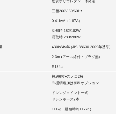
硬質ポリウレタン一体発泡
三相200V 50/60Hz
0.41kVA（1.87A）
冷却時 182/182W
霜取時 280/280W
量
430kWh/年 (JIS B8630 2009年基準)
2.3m (アース線付・プラグ無)
R134a
棚網6枚+スノコ2枚
※棚網追加は有料オプション
ドレンジョイント一式
ドレンホース2本
111kg（梱包時約117kg）