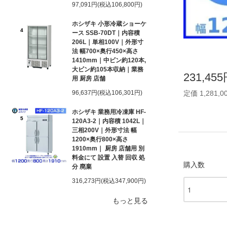
97,091円(税込106,800円)
ホシザキ 小形冷蔵ショーケ
4
ース SSB-70DT｜内容積
206L｜単相100V｜外形寸
法 幅700×奥行450×高さ
1410mm｜中ビン約120本,
大ビン約105本収納｜業務
231,45
用 厨房 店舗
96,637円(税込106,301円)
定価 1,281,0
ホシザキ 業務用冷凍庫 HF-
5
120A3-2｜内容積 1042L｜
三相200V｜外形寸法 幅
1200×奥行800×高さ
1910mm｜ 厨房 店舗用 別
料金にて 設置 入替 回収 処
購入数
分 廃棄
316,273円(税込347,900円)
もっと見る