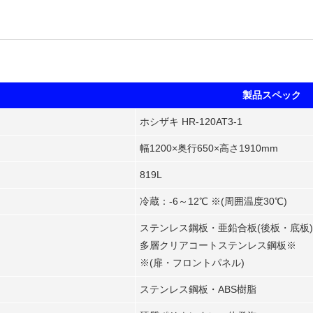
製品スペック
ホシザキ HR-120AT3-1
幅1200×奥行650×高さ1910mm
819L
冷蔵：-6～12℃ ※(周囲温度30℃)
ステンレス鋼板・亜鉛合板(後板・底板)
多層クリアコートステンレス鋼板※
※(扉・フロントパネル)
ステンレス鋼板・ABS樹脂