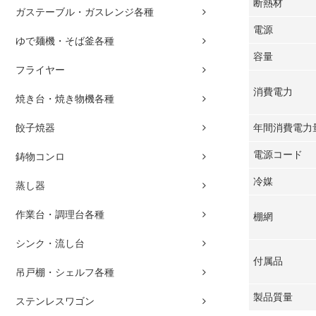
断熱材
ガステーブル・ガスレンジ各種
電源
ゆで麺機・そば釜各種
容量
フライヤー
消費電力
焼き台・焼き物機各種
餃子焼器
年間消費電力
電源コード
鋳物コンロ
冷媒
蒸し器
作業台・調理台各種
棚網
シンク・流し台
付属品
吊戸棚・シェルフ各種
製品質量
ステンレスワゴン