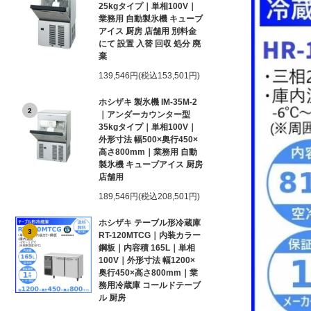
25kgタイプ｜単相100V｜
業務用 自動製氷機 キューブ
アイス 厨房 店舗用 別料金
にて 設置 入替 回収 処分 廃
棄
139,546円(税込153,501円)
ホシザキ 製氷機 IM-35M-2
2
｜アンダーカウンター型
35kgタイプ｜単相100V｜
外形寸法 幅500×奥行450×
高さ800mm｜業務用 自動
製氷機 キューブアイス 厨房
店舗用
189,546円(税込208,501円)
ホシザキ テーブル形冷蔵庫
3
RT-120MTCG｜内装カラー
鋼板｜内容積 165L｜単相
100V｜外形寸法 幅1200×
奥行450×高さ800mm｜業
務用冷蔵庫 コールドテーブ
ル 厨房