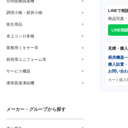
空間除菌脱臭機
LINEで相
調理小物・厨房小物
商品写真・
衛生用品
LINE相
卓上コンロ各種
業務用ミキサー等
見積・搬入
厨房機器一
厨房用ユニフォーム等
搬入設置・
サービス機器
お問い合わ
カート購入
液体急速凍結機
メーカー・グループから探す
ホシザキ