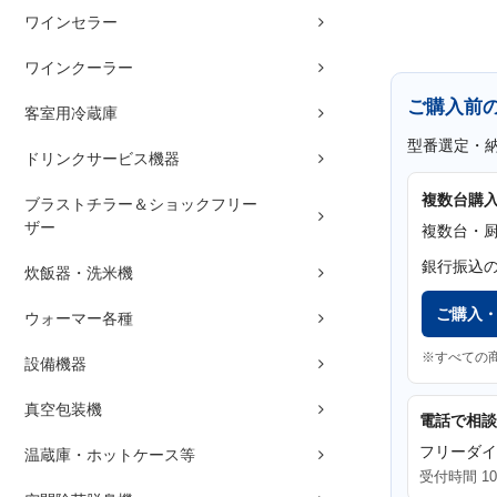
ワインセラー
ワインクーラー
ご購入前
客室用冷蔵庫
型番選定・
ドリンクサービス機器
複数台購
ブラストチラー＆ショックフリー
ザー
複数台・
銀行振込
炊飯器・洗米機
ご購入
ウォーマー各種
※すべての
設備機器
真空包装機
電話で相談
フリーダ
温蔵庫・ホットケース等
受付時間 10