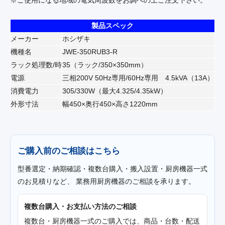
※ご使用になる地域の電気周波数をお調べの上ご注文下さい。
製品スペック
メーカー
ホシザキ
機種名
JWE-350RUB3-R
ラック処理数/時
35（ラック/350×350mm）
電源
三相200V 50Hz専用/60Hz専用 4.5kVA（13A）
消費電力
305/330W（最大4.325/4.35kW）
外形寸法
幅450×奥行450×高さ1220mm
ご購入前のご相談はこちら
型番選定・納期確認・複数台購入・搬入設置・厨房機器一式
のお見積りなど、 業務用厨房機器のご相談を承ります。
複数台購入・お支払い方法のご相談
複数台・厨房機器一式のご購入では、商品・台数・配送