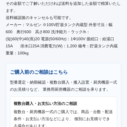
その金額でご了解いただければ送料を追加した金額で精算いたし
ます。
送料確認後のキャンセルも可能です。
メーカー：マルゼン ※100V貯湯タンク内蔵型 外形寸法：幅
600 奥行600 高さ800 洗浄能力・ラック/h：
(短)60(中)40(長)20 電源(50/60Hz)：1Φ100V 接続口：給湯口
15A 排水口25A 消費電力(W)：1,200 備考：貯湯タンク内蔵
重量：100kg
ご購入前のご相談はこちら
型番選定・納期確認・複数台購入・搬入設置・厨房機器一式
のお見積りなど、 業務用厨房機器のご相談を承ります。
複数台購入・お支払い方法のご相談
複数台・厨房機器一式のご購入では、商品・台数・配送
条件・お支払い方法などにより、 個別にお見積りでき
る場合があります。