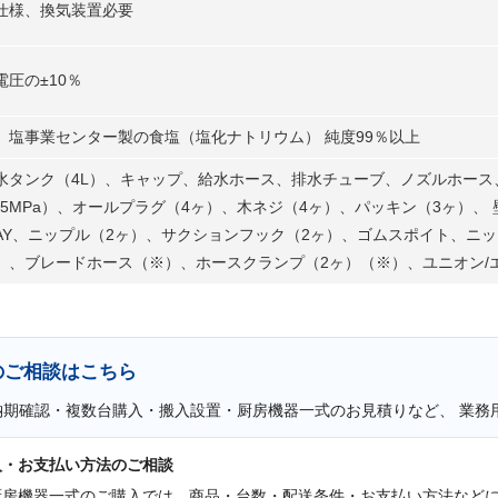
仕様、換気装置必要
電圧の±10％
）塩事業センター製の食塩（塩化ナトリウム） 純度99％以上
水タンク（4L）、キャップ、給水ホース、排水チューブ、ノズルホー
.15MPa）、オールプラグ（4ヶ）、木ネジ（4ヶ）、パッキン（3ヶ）
AY、ニップル（2ヶ）、サクションフック（2ヶ）、ゴムスポイト、ニッ
）、ブレードホース（※）、ホースクランプ（2ヶ）（※）、ユニオン/
のご相談はこちら
納期確認・複数台購入・搬入設置・厨房機器一式のお見積りなど、 業務
入・お支払い方法のご相談
厨房機器一式のご購入では、商品・台数・配送条件・お支払い方法などに