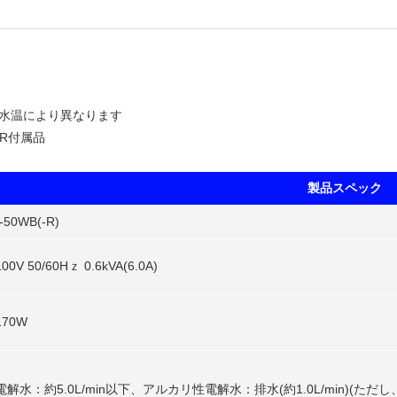
・水温により異なります
-R付属品
製品スペック
50WB(-R)
0V 50/60Hｚ 0.6kVA(6.0A)
170W
解水：約5.0L/min以下、アルカリ性電解水：排水(約1.0L/min)(ただし