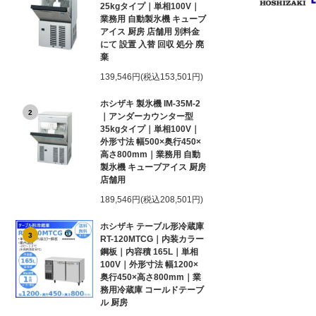
25kgタイプ｜単相100V｜
業務用 自動製氷機 キューブ
アイス 厨房 店舗用 別料金
にて 設置 入替 回収 処分 廃
棄
139,546円(税込153,501円)
ホシザキ 製氷機 IM-35M-2
2
｜アンダーカウンター型
35kgタイプ｜単相100V｜
外形寸法 幅500×奥行450×
高さ800mm｜業務用 自動
製氷機 キューブアイス 厨房
店舗用
189,546円(税込208,501円)
ホシザキ テーブル形冷蔵庫
3
RT-120MTCG｜内装カラー
鋼板｜内容積 165L｜単相
100V｜外形寸法 幅1200×
奥行450×高さ800mm｜業
務用冷蔵庫 コールドテーブ
ル 厨房