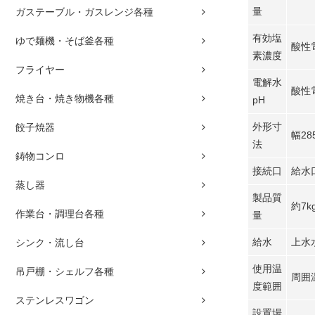
量
ガステーブル・ガスレンジ各種
有効塩
ゆで麺機・そば釜各種
酸性電
素濃度
フライヤー
電解水
酸性
焼き台・焼き物機各種
pH
外形寸
餃子焼器
幅28
法
鋳物コンロ
接続口
給水口
蒸し器
製品質
約7k
作業台・調理台各種
量
給水
上水
シンク・流し台
使用温
吊戸棚・シェルフ各種
周囲
度範囲
ステンレスワゴン
設置場