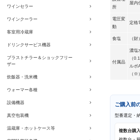
屋内
ワインセラー
所
電圧変
ワインクーラー
定格
動
客室用冷蔵庫
食塩
（財
ドリンクサービス機器
濃塩
ブラストチラー＆ショックフリー
（0
付属品
ザー
ルボ
（※
炊飯器・洗米機
ウォーマー各種
設備機器
ご購入前
真空包装機
型番選定・
温蔵庫・ホットケース等
複数台購
複数台・