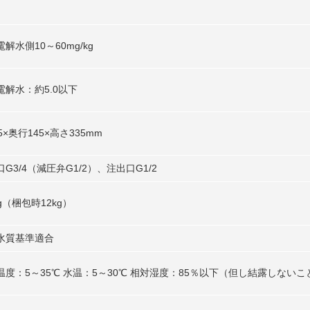
解水側10～60mg/kg
電解水：約5.0以下
5×奥行145×高さ335mm
G3/4（減圧弁G1/2）、注出口G1/2
g（梱包時12kg）
水質基準適合
温度：5～35℃ 水温：5～30℃ 相対湿度：85％以下（但し結露しないこ