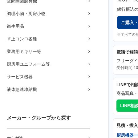
空間除菌脱臭機
銀行振込
調理小物・厨房小物
ご購入
衛生用品
※すべての
卓上コンロ各種
業務用ミキサー等
電話で相談
フリーダ
厨房用ユニフォーム等
受付時間 10
サービス機器
LINEで相
液体急速凍結機
商品写真・
LINE相
メーカー・グループから探す
見積・搬入
厨房機器一
ホシザキ