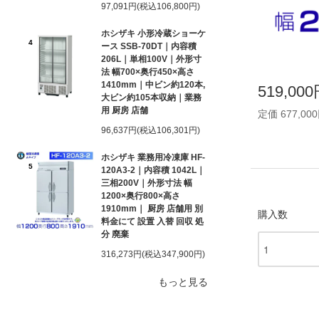
97,091円(税込106,800円)
ホシザキ 小形冷蔵ショーケ
4
ース SSB-70DT｜内容積
206L｜単相100V｜外形寸
法 幅700×奥行450×高さ
1410mm｜中ビン約120本,
519,00
大ビン約105本収納｜業務
用 厨房 店舗
定価 677,00
96,637円(税込106,301円)
ホシザキ 業務用冷凍庫 HF-
5
120A3-2｜内容積 1042L｜
三相200V｜外形寸法 幅
1200×奥行800×高さ
1910mm｜ 厨房 店舗用 別
購入数
料金にて 設置 入替 回収 処
分 廃棄
316,273円(税込347,900円)
もっと見る