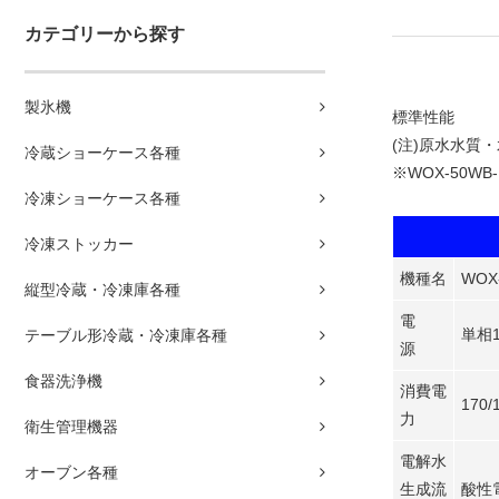
カテゴリーから探す
製氷機
標準性能
(注)原水水質
冷蔵ショーケース各種
※WOX-50WB
冷凍ショーケース各種
冷凍ストッカー
機種名
WOX-
縦型冷蔵・冷凍庫各種
電
単相10
テーブル形冷蔵・冷凍庫各種
源
食器洗浄機
消費電
170/
力
衛生管理機器
電解水
オーブン各種
生成流
酸性電