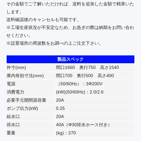
その金額でご了解いただければ、送料を追加した金額で精算いた
します。
送料確認後のキャンセルも可能です。
※工場生産状況が不安定なため、お急ぎの際は納期をお問い合わ
せください。
※設置場所の周波数をお調べの上ご注文下さい。
製品スペック
外寸(mm)
間口1660 奥行750 高さ1540
庫内有効寸法(mm)
間口700 奥行500 高さ400
電源
（50/60Hz）：3Φ200V
消費電力
(kW)(50/60Hz)：2.0/2.6
必要手元開閉器容量
20A
ポンプ出力(kW)
0.25
給水口
20A
排水口
40A（Φ30排水ホース付き）
重量
(kg)：270