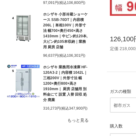
97,091円(税込106,800円)
ホシザキ 小形冷蔵ショーケ
4
ース SSB-70DT｜内容積
206L｜単相100V｜外形寸
法 幅700×奥行450×高さ
1410mm｜中ビン約120本,
126,10
大ビン約105本収納｜業務
用 厨房 店舗
定価 218,00
96,637円(税込106,301円)
ホシザキ 業務用冷凍庫 HF-
5
120A3-2｜内容積 1042L｜
三相200V｜外形寸法 幅
1200×奥行800×高さ
1910mm｜ 厨房 店舗用 別
ガスの種類
料金にて 設置 入替 回収 処
分 廃棄
316,273円(税込347,900円)
もっと見る
購入数