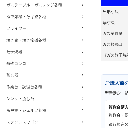
ガステーブル・ガスレンジ各種
外形寸法
ゆで麺機・そば釜各種
鍋寸法
フライヤー
ガス消費量
焼き台・焼き物機各種
ガス接続口
餃子焼器
《ガス餃子焼
鋳物コンロ
蒸し器
ご購入前
作業台・調理台各種
型番選定・
シンク・流し台
複数台購
吊戸棚・シェルフ各種
複数台・
ステンレスワゴン
銀行振込