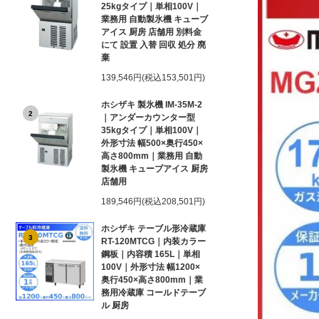
25kgタイプ｜単相100V｜
業務用 自動製氷機 キューブ
アイス 厨房 店舗用 別料金
にて 設置 入替 回収 処分 廃
棄
139,546円(税込153,501円)
ホシザキ 製氷機 IM-35M-2
2
｜アンダーカウンター型
35kgタイプ｜単相100V｜
外形寸法 幅500×奥行450×
高さ800mm｜業務用 自動
製氷機 キューブアイス 厨房
店舗用
189,546円(税込208,501円)
ホシザキ テーブル形冷蔵庫
3
RT-120MTCG｜内装カラー
鋼板｜内容積 165L｜単相
100V｜外形寸法 幅1200×
奥行450×高さ800mm｜業
務用冷蔵庫 コールドテーブ
ル 厨房