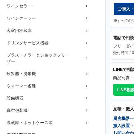
ワインセラー
ご購入
ワインクーラー
※すべての
客室用冷蔵庫
電話で相談
ドリンクサービス機器
フリーダ
受付時間 10
ブラストチラー＆ショックフリー
ザー
LINEで相
炊飯器・洗米機
商品写真・
ウォーマー各種
LINE相
設備機器
見積・搬入
真空包装機
厨房機器一
温蔵庫・ホットケース等
搬入設置・
お問い合わ