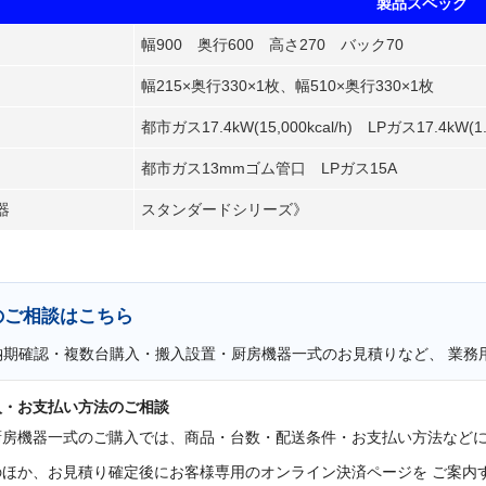
製品スペック
幅900 奥行600 高さ270 バック70
幅215×奥行330×1枚、幅510×奥行330×1枚
都市ガス17.4kW(15,000kcal/h) LPガス17.4kW(1.
都市ガス13mmゴム管口 LPガス15A
器
スタンダードシリーズ》
のご相談はこちら
納期確認・複数台購入・搬入設置・厨房機器一式のお見積りなど、 業務
入・お支払い方法のご相談
厨房機器一式のご購入では、商品・台数・配送条件・お支払い方法などに
のほか、お見積り確定後にお客様専用のオンライン決済ページを ご案内