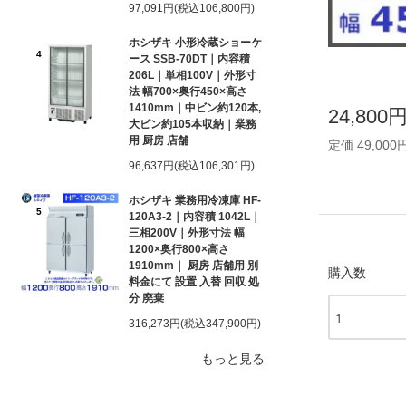
97,091円(税込106,800円)
ホシザキ 小形冷蔵ショーケ
4
ース SSB-70DT｜内容積
206L｜単相100V｜外形寸
法 幅700×奥行450×高さ
1410mm｜中ビン約120本,
24,800
大ビン約105本収納｜業務
用 厨房 店舗
定価 49,000
96,637円(税込106,301円)
ホシザキ 業務用冷凍庫 HF-
5
120A3-2｜内容積 1042L｜
三相200V｜外形寸法 幅
1200×奥行800×高さ
1910mm｜ 厨房 店舗用 別
購入数
料金にて 設置 入替 回収 処
分 廃棄
316,273円(税込347,900円)
もっと見る