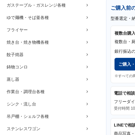
ガステーブル・ガスレンジ各種
ご購入前
ゆで麺機・そば釜各種
型番選定・
フライヤー
複数台購
複数台・
焼き台・焼き物機各種
銀行振込
餃子焼器
ご購入
鋳物コンロ
※すべての
蒸し器
作業台・調理台各種
電話で相談
フリーダ
シンク・流し台
受付時間 10
吊戸棚・シェルフ各種
LINEで相
ステンレスワゴン
商品写真・