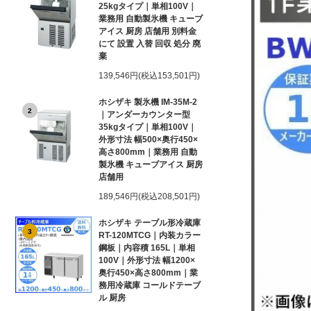
25kgタイプ｜単相100V｜
業務用 自動製氷機 キューブ
アイス 厨房 店舗用 別料金
にて 設置 入替 回収 処分 廃
棄
139,546円(税込153,501円)
ホシザキ 製氷機 IM-35M-2
2
｜アンダーカウンター型
35kgタイプ｜単相100V｜
外形寸法 幅500×奥行450×
高さ800mm｜業務用 自動
製氷機 キューブアイス 厨房
店舗用
189,546円(税込208,501円)
ホシザキ テーブル形冷蔵庫
3
RT-120MTCG｜内装カラー
鋼板｜内容積 165L｜単相
100V｜外形寸法 幅1200×
奥行450×高さ800mm｜業
務用冷蔵庫 コールドテーブ
ル 厨房