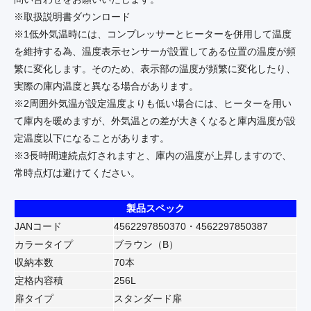
※取扱説明書ダウンロード
※1低外気温時には、コンプレッサーとヒーターを併用して温度
を維持する為、温度表示センサーが設置してある位置の温度が頻
繁に変化します。そのため、表示部の温度が頻繁に変化したり、
実際の庫内温度と異なる場合があります。
※2周囲外気温が設定温度よりも低い場合には、ヒーターを用い
て庫内を暖めますが、外気温との差が大きくなると庫内温度が設
定温度以下になることがあります。
※3長時間連続点灯されますと、庫内の温度が上昇しますので、
常時点灯は避けてください。
製品スペック
JANコード
4562297850370・4562297850387
カラータイプ
ブラウン（B）
収納本数
70本
定格内容積
256L
扉タイプ
スタンダード扉