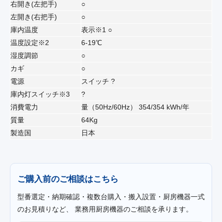
右開き(左把手)
○
左開き(右把手)
○
庫内温度
表示※1 ○
温度設定※2
6-19℃
湿度調節
○
カギ
○
電源
スイッチ ?
庫内灯スイッチ※3
?
消費電力
量（50Hz/60Hz） 354/354 kWh/年
質量
64Kg
製造国
日本
ご購入前のご相談はこちら
型番選定・納期確認・複数台購入・搬入設置・厨房機器一式
のお見積りなど、 業務用厨房機器のご相談を承ります。