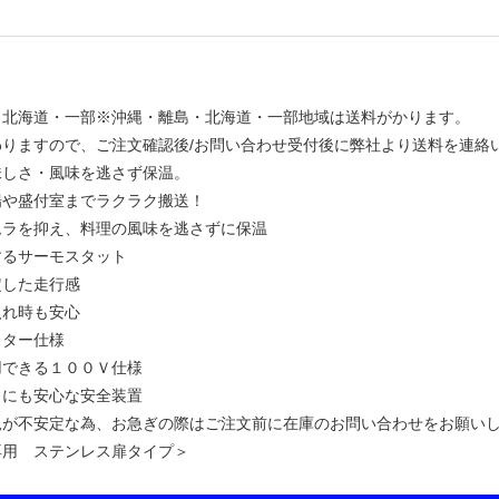
・北海道・一部※沖縄・離島・北海道・一部地域は送料がかります。
わりますので、ご注文確認後/お問い合わせ受付後に弊社より送料を連絡
味しさ・風味を逃さず保温。
場や盛付室までラクラク搬送！
ムラを抑え、料理の風味を逃さずに保温
するサーモスタット
定した走行感
入れ時も安心
スター仕様
用できる１００Ｖ仕様
きにも安心な安全装置
況が不安定な為、お急ぎの際はご注文前に在庫のお問い合わせをお願い
専用 ステンレス扉タイプ＞