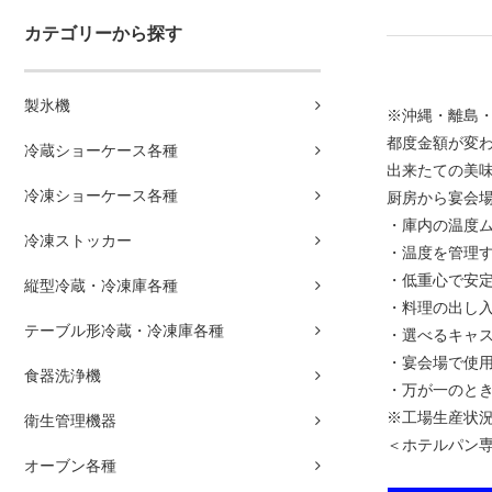
カテゴリーから探す
製氷機
※沖縄・離島
都度金額が変
冷蔵ショーケース各種
出来たての美
冷凍ショーケース各種
厨房から宴会
・庫内の温度
冷凍ストッカー
・温度を管理
・低重心で安
縦型冷蔵・冷凍庫各種
・料理の出し
テーブル形冷蔵・冷凍庫各種
・選べるキャ
・宴会場で使
食器洗浄機
・万が一のと
※工場生産状
衛生管理機器
＜ホテルパン
オーブン各種