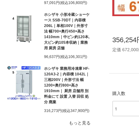
97,091円(税込106,800円)
ホシザキ 小形冷蔵ショーケ
4
ース SSB-70DT｜内容積
206L｜単相100V｜外形寸
法 幅700×奥行450×高さ
1410mm｜中ビン約120本,
356,25
大ビン約105本収納｜業務
用 厨房 店舗
定価 672,00
96,637円(税込106,301円)
ホシザキ 業務用冷凍庫 HF-
5
120A3-2｜内容積 1042L｜
三相200V｜外形寸法 幅
1200×奥行800×高さ
1910mm｜ 厨房 店舗用 別
購入数
料金にて 設置 入替 回収 処
分 廃棄
316,273円(税込347,900円)
もっと見る