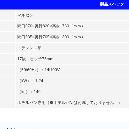
製品スペック
マルゼン
間口670×奥行820×高さ1760（ｍｍ）
間口535×奥行705×高さ1300（ｍｍ）
ステンレス扉
17段 ピッチ75mm
（50/60Hz）：1Φ100V
（kW）：1.24
（kg）：140
ホテルパン専用（※ホテルパンは付属しておりません。）