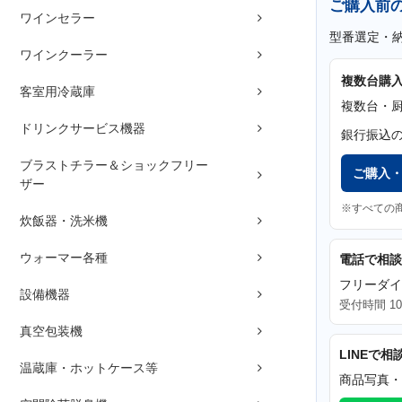
ご購入前
ワインセラー
型番選定・
ワインクーラー
複数台購
客室用冷蔵庫
複数台・
ドリンクサービス機器
銀行振込
ブラストチラー＆ショックフリー
ご購入
ザー
※すべての
炊飯器・洗米機
ウォーマー各種
電話で相談
フリーダ
設備機器
受付時間 10
真空包装機
LINEで相
温蔵庫・ホットケース等
商品写真・