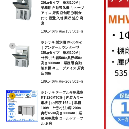
25kgタイプ｜単相100V｜
業務用 自動製氷機 キューブ
アイス 厨房 店舗用 別料金
にて 設置 入替 回収 処分 廃
棄
139,546円(税込153,501円)
ホシザキ 製氷機 IM-35M-2
2
｜アンダーカウンター型
35kgタイプ｜単相100V｜
外形寸法 幅500×奥行450×
高さ800mm｜業務用 自動
製氷機 キューブアイス 厨房
店舗用
189,546円(税込208,501円)
ホシザキ テーブル形冷蔵庫
3
RT-120MTCG｜内装カラー
鋼板｜内容積 165L｜単相
100V｜外形寸法 幅1200×
奥行450×高さ800mm｜業
務用冷蔵庫 コールドテーブ
ル 厨房