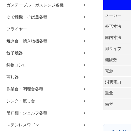
ガステーブル・ガスレンジ各種
メーカー
ゆで麺機・そば釜各種
外形寸法
フライヤー
庫内寸法
焼き台・焼き物機各種
扉タイプ
餃子焼器
棚段数
鋳物コンロ
電源
蒸し器
消費電力
作業台・調理台各種
重量
シンク・流し台
備考
吊戸棚・シェルフ各種
ステンレスワゴン