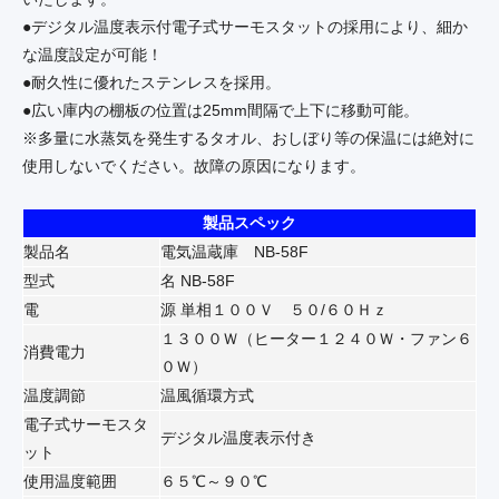
●デジタル温度表示付電子式サーモスタットの採用により、細か
な温度設定が可能！
●耐久性に優れたステンレスを採用。
●広い庫内の棚板の位置は25mm間隔で上下に移動可能。
※多量に水蒸気を発生するタオル、おしぼり等の保温には絶対に
使用しないでください。故障の原因になります。
製品スペック
製品名
電気温蔵庫 NB-58F
型式
名 NB-58F
電
源 単相１００Ｖ ５０/６０Ｈｚ
１３００Ｗ（ヒーター１２４０Ｗ・ファン６
消費電力
０Ｗ）
温度調節
温風循環方式
電子式サーモスタ
デジタル温度表示付き
ット
使用温度範囲
６５℃～９０℃