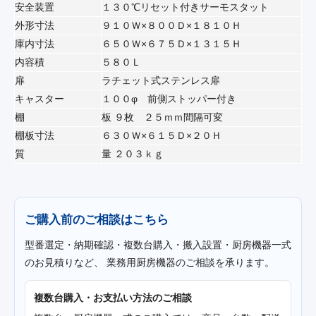
安全装置
１３０℃リセット付きサーモスタット
外形寸法
９１０Ｗ×８００Ｄ×１８１０Ｈ
庫内寸法
６５０Ｗ×６７５Ｄ×１３１５Ｈ
内容積
５８０Ｌ
扉
ラチェット式ステンレス扉
キャスター
１００φ 前側ストッパー付き
棚
板 ９枚 ２５ｍｍ間隔可変
棚板寸法
６３０Ｗ×６１５Ｄ×２０Ｈ
質
量 ２０３ｋｇ
ご購入前のご相談はこちら
型番選定・納期確認・複数台購入・搬入設置・厨房機器一式
のお見積りなど、 業務用厨房機器のご相談を承ります。
複数台購入・お支払い方法のご相談