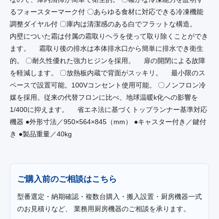
るフォースターマーク付 〇あらゆる食材に対応できる冷凍機能
調整ダイヤル付 〇庫内は清潔感のある白でフラットな構造。
内壁についた霜は付属の霜取りヘラを使って取り除くことができ
ます。 霜取り後の排水は本体排水口から簡単に排水でき衛生
的。 〇耐久性優れた強力ヒジンを採用。 扉の開閉による故障
を軽減します。 〇放熱板内蔵で背面がスッキリ。 最小限のス
ペースで設置可能。100Vコンセント使用可能。 〇ノンフロン冷
媒を採用。従来の代替フロンに比べ、地球温暖k化への影響を
1/400に抑えます。 省エネ法に基づくトップランナー基準対応
機器 ●外形寸法／950×564×845（mm） ●キャスター付き／鍵付
き ●製品重量／40kg
ご購入前のご相談はこちら
型番選定・納期確認・複数台購入・搬入設置・厨房機器一式
のお見積りなど、 業務用厨房機器のご相談を承ります。