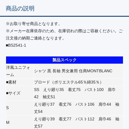
商品の説明
※お取り寄せ商品となります。
※メーカー在庫依存のため、在庫切れの際はご容赦ください。ご
注文後の納期ご連絡となります。
■BS2541-1
製品スペック
洋風ユニフォ
シャツ 黒 長袖 男女兼用 住商MONTBLANC
ーム
■素材
ブロード（ポリエステル65％綿35％）
SS えり廻り35 着丈75 バスト100 肩巾
■サイズ
42 袖丈51
えり廻り37 着丈76 バスト106 肩巾44 袖
S
丈54
えり廻り39 着丈77 バスト112 肩巾46 袖
M
丈57