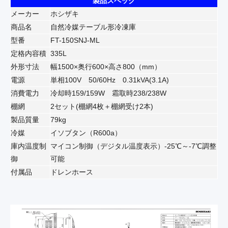
製品スペック
メーカー
ホシザキ
商品名
自然冷媒テーブル形冷凍庫
型番
FT-150SNJ-ML
定格内容積
335L
外形寸法
幅1500×奥行600×高さ800（mm）
電源
単相100V 50/60Hz 0.31kVA(3.1A)
消費電力
冷却時159/159W 霜取時238/238W
棚網
2セット(棚網4枚＋棚網受け2本)
製品質量
79kg
冷媒
イソブタン（R600a）
庫内温度制
マイコン制御（デジタル温度表示）-25℃～-7℃調整
御
可能
付属品
ドレンホース