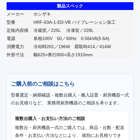
製品スペック
メーカー
ホシザキ
型番
HRF-63A-1-ED-VB バイブレーション加工
定格内容積
冷蔵室／225L 冷凍室／228L
電源
単相100V 50／60Hz 0.56kVA(5.6A)
消費電力
冷却時201／196W 霜取時414／414W
外形寸法
幅625×奥行800×高さ1910mm
ご購入前のご相談はこちら
型番選定・納期確認・複数台購入・搬入設置・厨房機器一式
のお見積りなど、 業務用厨房機器のご相談を承ります。
複数台購入・お支払い方法のご相談
複数台・厨房機器一式のご購入では、商品・台数・配送
条件・お支払い方法などにより、 個別にお見積りでき