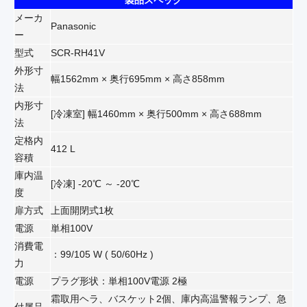
製品スペック
メーカ
Panasonic
ー
型式
SCR-RH41V
外形寸
幅1562mm × 奥行695mm × 高さ858mm
法
内形寸
[冷凍室] 幅1460mm × 奥行500mm × 高さ688mm
法
定格内
412 L
容積
庫内温
[冷凍] -20℃ ～ -20℃
度
扉方式
上面開閉式1枚
電源
単相100V
消費電
：99/105 W ( 50/60Hz )
力
電源
プラグ形状：単相100V電源 2極
霜取用ヘラ、バスケット2個、庫内高温警報ランプ、急