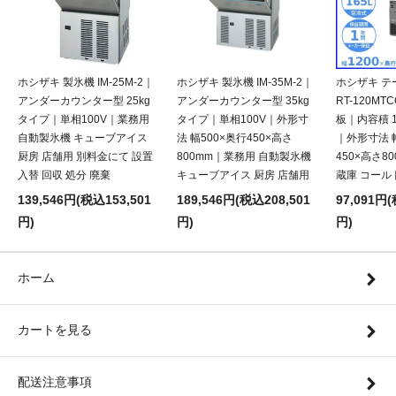
ホシザキ 製氷機 IM-25M-2｜
ホシザキ 製氷機 IM-35M-2｜
ホシザキ テ
アンダーカウンター型 25kg
アンダーカウンター型 35kg
RT-120M
タイプ｜単相100V｜業務用
タイプ｜単相100V｜外形寸
板｜内容積 1
自動製氷機 キューブアイス
法 幅500×奥行450×高さ
｜外形寸法 幅
厨房 店舗用 別料金にて 設置
800mm｜業務用 自動製氷機
450×高さ8
入替 回収 処分 廃棄
キューブアイス 厨房 店舗用
蔵庫 コール
139,546円(税込153,501
189,546円(税込208,501
97,091円(
円)
円)
円)
ホーム
カートを見る
配送注意事項