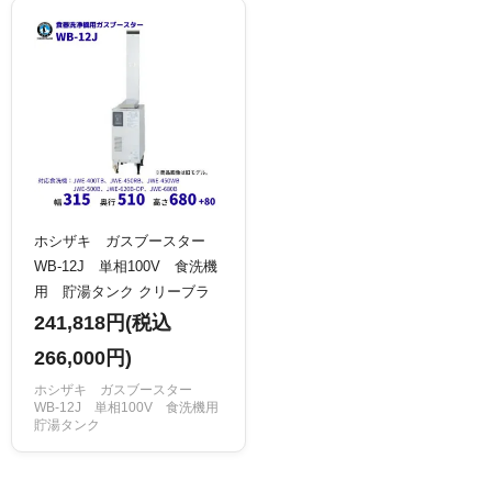
ホシザキ ガスブースター
WB-12J 単相100V 食洗機
用 貯湯タンク クリーブラ
ンド
241,818円(税込
266,000円)
ホシザキ ガスブースター
WB-12J 単相100V 食洗機用
貯湯タンク