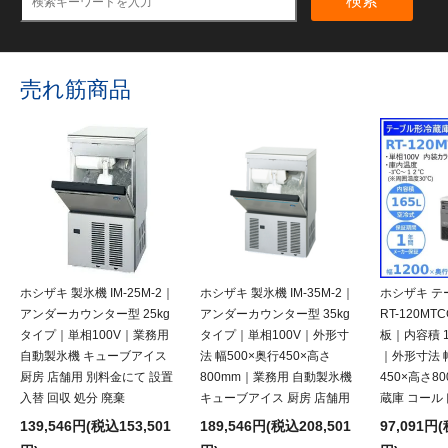
検索
売れ筋商品
ホシザキ 製氷機 IM-25M-2｜
ホシザキ 製氷機 IM-35M-2｜
ホシザキ テ
アンダーカウンター型 25kg
アンダーカウンター型 35kg
RT-120M
タイプ｜単相100V｜業務用
タイプ｜単相100V｜外形寸
板｜内容積 1
自動製氷機 キューブアイス
法 幅500×奥行450×高さ
｜外形寸法 幅
厨房 店舗用 別料金にて 設置
800mm｜業務用 自動製氷機
450×高さ8
入替 回収 処分 廃棄
キューブアイス 厨房 店舗用
蔵庫 コール
139,546円(税込153,501
189,546円(税込208,501
97,091円(