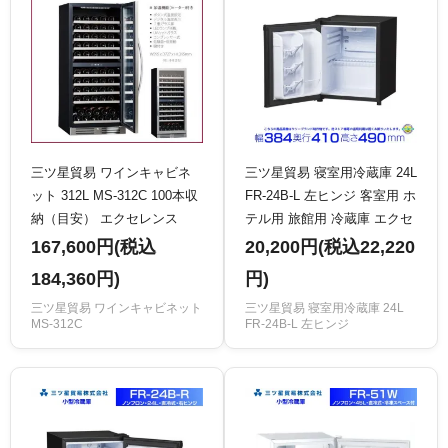
三ツ星貿易 ワインキャビネ
三ツ星貿易 寝室用冷蔵庫 24L
ット 312L MS-312C 100本収
FR-24B-L 左ヒンジ 客室用 ホ
納（目安） エクセレンス
テル用 旅館用 冷蔵庫 エクセ
Excellence
レンス Excellence
167,600円(税込
20,200円(税込22,220
184,360円)
円)
三ツ星貿易 ワインキャビネット
三ツ星貿易 寝室用冷蔵庫 24L
MS-312C
FR-24B-L 左ヒンジ