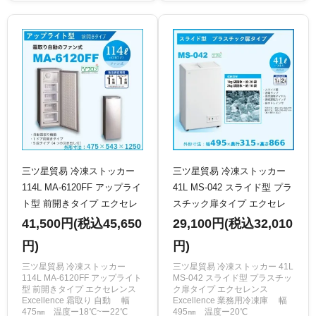
三ツ星貿易 冷凍ストッカー
三ツ星貿易 冷凍ストッカー
114L MA-6120FF アップライ
41L MS-042 スライド型 プラ
ト型 前開きタイプ エクセレ
スチック扉タイプ エクセレ
ンス Excellence 霜取り 自動
ンス Excellence 業務用冷凍
41,500円(税込45,650
29,100円(税込32,010
業務用冷凍庫 クリーブラン
庫 クリーブランド
円)
円)
ド
三ツ星貿易 冷凍ストッカー
三ツ星貿易 冷凍ストッカー 41L
114L MA-6120FF アップライト
MS-042 スライド型 プラスチッ
型 前開きタイプ エクセレンス
ク扉タイプ エクセレンス
Excellence 霜取り 自動 幅
Excellence 業務用冷凍庫 幅
475㎜ 温度ー18℃~ー22℃
495㎜ 温度ー20℃