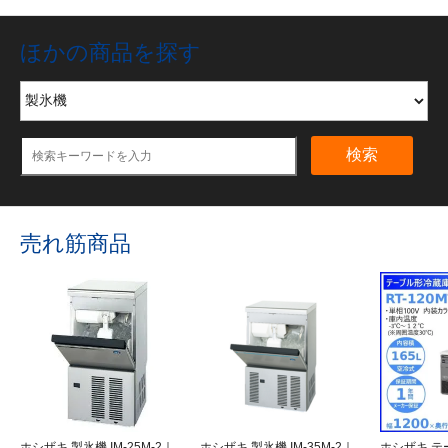
ほかの商品を探す
検索
売れ筋商品
ホシザキ 製氷機 IM-25M-2｜
ホシザキ 製氷機 IM-35M-2｜
ホシザキ テ