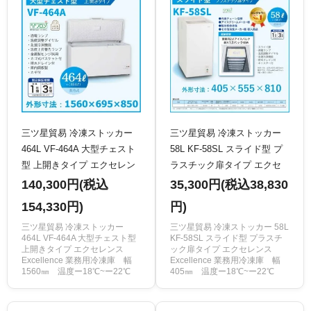
三ツ星貿易 冷凍ストッカー
三ツ星貿易 冷凍ストッカー
464L VF-464A 大型チェスト
58L KF-58SL スライド型 プ
型 上開きタイプ エクセレン
ラスチック扉タイプ エクセ
ス Excellence 業務用冷凍庫
レンス Excellence 業務用冷
140,300円(税込
35,300円(税込38,830
クリーブランド 旧型番：MV-
凍庫 クリーブランド 旧型
154,330円)
円)
6464
番：MA-6058SL
三ツ星貿易 冷凍ストッカー
三ツ星貿易 冷凍ストッカー 58L
464L VF-464A 大型チェスト型
KF-58SL スライド型 プラスチ
上開きタイプ エクセレンス
ック扉タイプ エクセレンス
Excellence 業務用冷凍庫 幅
Excellence 業務用冷凍庫 幅
1560㎜ 温度ー18℃~ー22℃
405㎜ 温度ー18℃~ー22℃