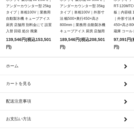
アンダーカウンター型 25kg
アンダーカウンター型 35kg
RT-120M
タイプ｜単相100V｜業務用
タイプ｜単相100V｜外形寸
板｜内容積 1
自動製氷機 キューブアイス
法 幅500×奥行450×高さ
｜外形寸法 幅
厨房 店舗用 別料金にて 設置
800mm｜業務用 自動製氷機
450×高さ8
入替 回収 処分 廃棄
キューブアイス 厨房 店舗用
蔵庫 コール
139,546円(税込153,501
189,546円(税込208,501
97,091円(
円)
円)
円)
ホーム
カートを見る
配送注意事項
お支払い方法