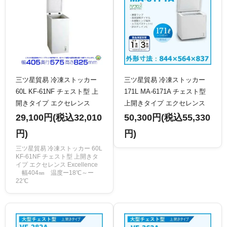
三ツ星貿易 冷凍ストッカー
三ツ星貿易 冷凍ストッカー
60L KF-61NF チェスト型 上
171L MA-6171A チェスト型
開きタイプ エクセレンス
上開きタイプ エクセレンス
Excellence 業務用冷凍庫 ク
Excellence 業務用冷凍庫 ク
29,100円(税込32,010
50,300円(税込55,330
リーブランド
リーブランド
円)
円)
三ツ星貿易 冷凍ストッカー 60L
KF-61NF チェスト型 上開きタ
イプ エクセレンス Excellence
幅404㎜ 温度ー18℃～ー
22℃