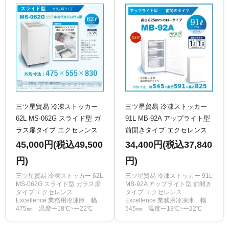
三ツ星貿易 冷凍ストッカー
三ツ星貿易 冷凍ストッカー
62L MS-062G スライド型 ガ
91L MB-92A アップライト型
ラス扉タイプ エクセレンス
前開きタイプ エクセレンス
Excellence 業務用冷凍庫 ク
Excellence 業務用冷凍庫 ク
45,000円(税込49,500
34,400円(税込37,840
リーブランド
リーブランド
円)
円)
三ツ星貿易 冷凍ストッカー 62L
三ツ星貿易 冷凍ストッカー 91L
MS-062G スライド型 ガラス扉
MB-92A アップライト型 前開き
タイプ エクセレンス
タイプ エクセレンス
Excellence 業務用冷凍庫 幅
Excellence 業務用冷凍庫 幅
475㎜ 温度ー18℃~ー22℃
545㎜ 温度ー18℃~ー22℃