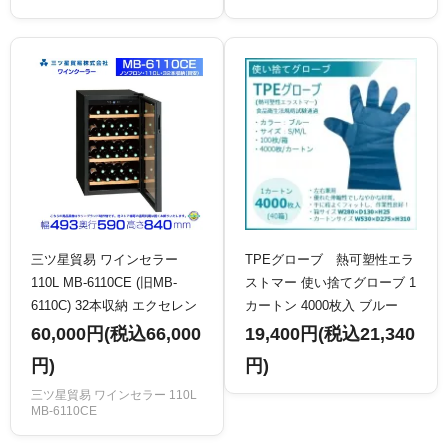
三ツ星貿易 ワインセラー
TPEグローブ 熱可塑性エラ
110L MB-6110CE (旧MB-
ストマー 使い捨てグローブ 1
6110C) 32本収納 エクセレン
カートン 4000枚入 ブルー
ス Excellence
60,000円(税込66,000
19,400円(税込21,340
円)
円)
三ツ星貿易 ワインセラー 110L
MB-6110CE