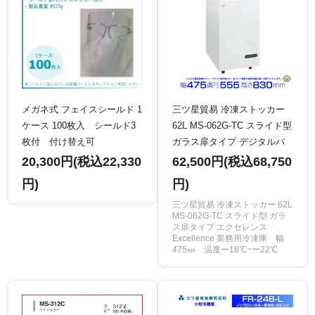
メガネ式 フェイスシールド 1
三ツ星貿易 冷凍ストッカー
ケース 100枚入 シールド3
62L MS-062G-TC スライド型
枚付 付け替え可
ガラス扉タイプ デジタルパ
ネル エクセレンス
20,300円(税込22,330
62,500円(税込68,750
Excellence 業務用冷凍庫
円)
円)
三ツ星貿易 冷凍ストッカー 62L
MS-062G-TC スライド型 ガラ
ス扉タイプ エクセレンス
Excellence 業務用冷凍庫 幅
475㎜ 温度ー18℃~ー22℃