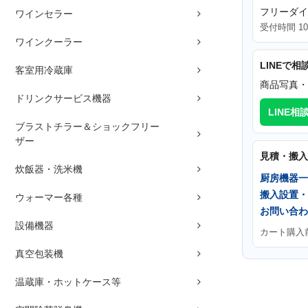
フリーダ
ワインセラー
受付時間 10
ワインクーラー
LINEで相
客室用冷蔵庫
商品写真・
ドリンクサービス機器
LINE相
ブラストチラー＆ショックフリー
ザー
見積・搬入
炊飯器・洗米機
厨房機器一
搬入設置・
ウォーマー各種
お問い合わ
設備機器
カート購入
真空包装機
温蔵庫・ホットケース等