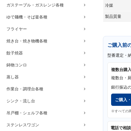
ガステーブル・ガスレンジ各種
冷媒
製品質量
ゆで麺機・そば釜各種
フライヤー
焼き台・焼き物機各種
ご購入前
餃子焼器
型番選定・
鋳物コンロ
複数台購
蒸し器
複数台・
銀行振込
作業台・調理台各種
ご購入
シンク・流し台
※すべての
吊戸棚・シェルフ各種
ステンレスワゴン
電話で相談