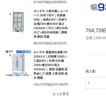
97,091円(税込106,800円)
ホシザキ 小形冷蔵ショーケ
4
ース SSB-70DT｜内容積
206L｜単相100V｜外形寸
法 幅700×奥行450×高さ
1410mm｜中ビン約120本,
704,72
大ビン約105本収納｜業務
用 厨房 店舗
定価 1,505,0
96,637円(税込106,301円)
ホシザキ 業務用冷凍庫 HF-
5
120A3-2｜内容積 1042L｜
三相200V｜外形寸法 幅
1200×奥行800×高さ
1910mm｜ 厨房 店舗用 別
購入数
料金にて 設置 入替 回収 処
分 廃棄
316,273円(税込347,900円)
もっと見る