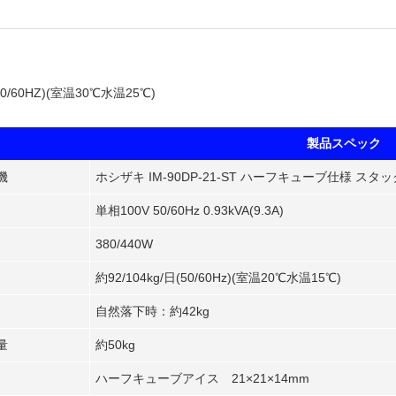
(50/60HZ)(室温30℃水温25℃)
製品スペック
機
ホシザキ IM-90DP-21-ST ハーフキューブ仕様 ス
単相100V 50/60Hz 0.93kVA(9.3A)
380/440W
約92/104kg/日(50/60Hz)(室温20℃水温15℃)
自然落下時：約42kg
量
約50kg
ハーフキューブアイス 21×21×14mm