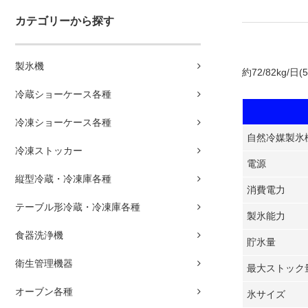
カテゴリーから探す
製氷機
約72/82kg/日
冷蔵ショーケース各種
冷凍ショーケース各種
自然冷媒製氷
冷凍ストッカー
電源
縦型冷蔵・冷凍庫各種
消費電力
テーブル形冷蔵・冷凍庫各種
製氷能力
食器洗浄機
貯氷量
衛生管理機器
最大ストック
オーブン各種
氷サイズ