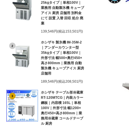
25kgタイプ｜単相100V｜
業務用 自動製氷機 キューブ
アイス 厨房 店舗用 別料金
にて 設置 入替 回収 処分 廃
棄
139,546円(税込153,501円)
ホシザキ 製氷機 IM-35M-2
2
｜アンダーカウンター型
35kgタイプ｜単相100V｜
外形寸法 幅500×奥行450×
高さ800mm｜業務用 自動
製氷機 キューブアイス 厨房
店舗用
189,546円(税込208,501円)
ホシザキ テーブル形冷蔵庫
3
RT-120MTCG｜内装カラー
鋼板｜内容積 165L｜単相
100V｜外形寸法 幅1200×
奥行450×高さ800mm｜業
務用冷蔵庫 コールドテーブ
ル 厨房