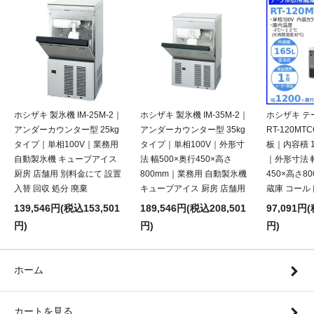
ホシザキ 製氷機 IM-25M-2｜
ホシザキ 製氷機 IM-35M-2｜
ホシザキ テ
アンダーカウンター型 25kg
アンダーカウンター型 35kg
RT-120M
タイプ｜単相100V｜業務用
タイプ｜単相100V｜外形寸
板｜内容積 1
自動製氷機 キューブアイス
法 幅500×奥行450×高さ
｜外形寸法 幅
厨房 店舗用 別料金にて 設置
800mm｜業務用 自動製氷機
450×高さ8
入替 回収 処分 廃棄
キューブアイス 厨房 店舗用
蔵庫 コール
139,546円(税込153,501
189,546円(税込208,501
97,091円(
円)
円)
円)
ホーム
カートを見る