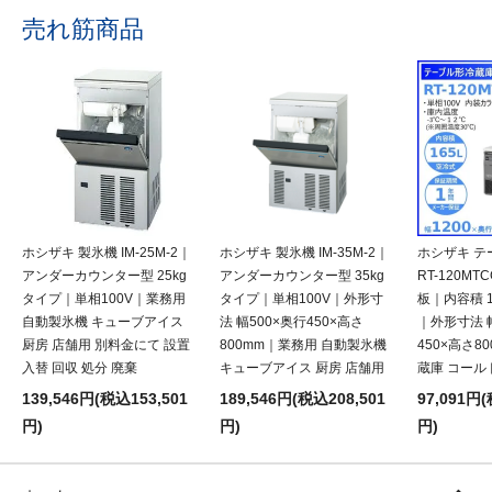
売れ筋商品
ホシザキ 製氷機 IM-25M-2｜
ホシザキ 製氷機 IM-35M-2｜
ホシザキ テ
アンダーカウンター型 25kg
アンダーカウンター型 35kg
RT-120M
タイプ｜単相100V｜業務用
タイプ｜単相100V｜外形寸
板｜内容積 1
自動製氷機 キューブアイス
法 幅500×奥行450×高さ
｜外形寸法 幅
厨房 店舗用 別料金にて 設置
800mm｜業務用 自動製氷機
450×高さ8
入替 回収 処分 廃棄
キューブアイス 厨房 店舗用
蔵庫 コール
139,546円(税込153,501
189,546円(税込208,501
97,091円(
円)
円)
円)