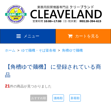
メニュー
カートを見る
ホーム
>
ゆで麺機・そば釜各種
>
角槽ゆで麺機
【角槽ゆで麺機】 に登録されている商
品
21
件の商品が見つかりました
おすすめ順
価格順
新着順